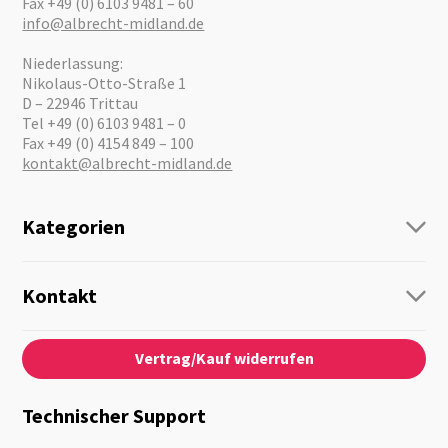
Fax +49 (0) 6103 9481 – 60
info@albrecht-midland.de
Niederlassung:
Nikolaus-Otto-Straße 1
D – 22946 Trittau
Tel +49 (0) 6103 9481 – 0
Fax +49 (0) 4154 849 – 100
kontakt@albrecht-midland.de
Kategorien
Funk
Personenführung
Kontakt
Business Lösungen
Kontaktformular
Über Uns
Audio
Vertrag/Kauf widerrufen
News
Notfallvorsorge
Karriere
Outdoor
Kataloge
Motorrad
Technischer Support
Kameras