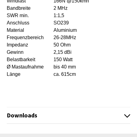
Windlast
166N @150kmh
Bandbreite
2 MHz
SWR min.
1:1,5
Anschluss
SO239
Material
Aluminium
Frequenzbereich
26-28MHz
Impedanz
50 Ohm
Gewinn
2,15 dBi
Belastbarkeit
150 Watt
Ø Mastaufnahme
bis 40 mm
Länge
ca. 615cm
Downloads
Anleitung_GPA27_DE_EN_2026.pdf