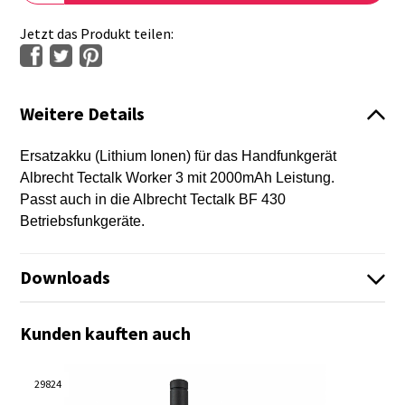
Jetzt das Produkt teilen:
Weitere Details
Ersatzakku (Lithium Ionen) für das Handfunkgerät
Albrecht Tectalk Worker 3 mit 2000mAh Leistung.
Passt auch in die Albrecht Tectalk BF 430
Betriebsfunkgeräte.
Downloads
Kunden kauften auch
Es sind keine Dateien vorhanden!
Es sind keine Dateien vorhanden!
29824