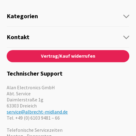
Kategorien
Funk
Personenführung
Kontakt
Business Lösungen
Kontaktformular
Über Uns
Audio
Vertrag/Kauf widerrufen
News
Notfallvorsorge
Karriere
Outdoor
Kataloge
Motorrad
Technischer Support
Kameras
Angebote
Alan Electronics GmbH
Abt. Service
Daimlerstraße 1g
63303 Dreieich
service@albrecht-midland.de
Tel. +49 (0) 6103 9481 – 66
Telefonische Servicezeiten