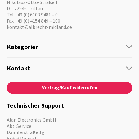
Nikolaus-Otto-Straße 1
D – 22946 Trittau
Tel +49 (0) 6103 9481 – 0
Fax +49 (0) 4154 849 – 100
kontakt@albrecht-midland.de
Kategorien
Funk
Personenführung
Kontakt
Business Lösungen
Kontaktformular
Über Uns
Audio
Vertrag/Kauf widerrufen
News
Notfallvorsorge
Karriere
Outdoor
Kataloge
Motorrad
Technischer Support
Kameras
Angebote
Alan Electronics GmbH
Abt. Service
Daimlerstraße 1g
63303 Dreieich