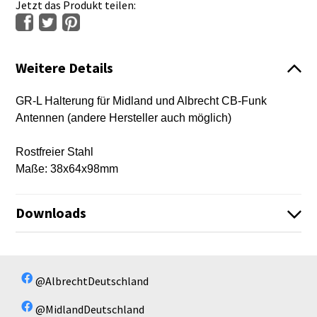
Jetzt das Produkt teilen:
Weitere Details
GR-L Halterung für Midland und Albrecht CB-Funk
Antennen (andere Hersteller auch möglich)
Rostfreier Stahl
Maße: 38x64x98mm
Downloads
Es sind keine Dateien vorhanden!
Es sind keine Dateien vorhanden!
@AlbrechtDeutschland
@MidlandDeutschland