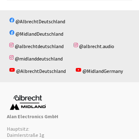
Es sind keine Dateien vorhanden!
Es sind keine Dateien vorhanden!
@AlbrechtDeutschland
@MidlandDeutschland
@albrechtdeutschland
@albrecht.audio
@midlanddeutschland
@AlbrechtDeutschland
@MidlandGermany
Alan Electronics GmbH
Hauptsitz:
Daimlerstraße 1g