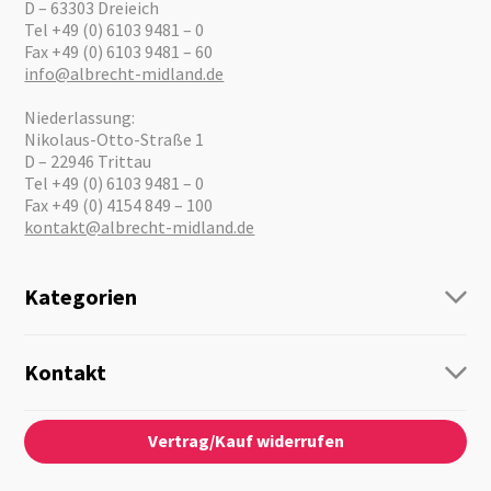
D – 63303 Dreieich
Tel +49 (0) 6103 9481 – 0
Fax +49 (0) 6103 9481 – 60
info@albrecht-midland.de
Niederlassung:
Nikolaus-Otto-Straße 1
D – 22946 Trittau
Tel +49 (0) 6103 9481 – 0
Fax +49 (0) 4154 849 – 100
kontakt@albrecht-midland.de
Kategorien
Funk
Personenführung
Kontakt
Business Lösungen
Kontaktformular
Über Uns
Audio
Vertrag/Kauf widerrufen
News
Notfallvorsorge
Karriere
Outdoor