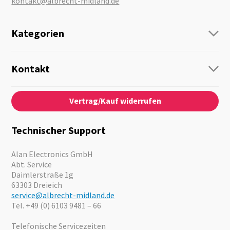
kontakt@albrecht-midland.de
Kategorien
Funk
Personenführung
Kontakt
Business Lösungen
Kontaktformular
Über Uns
Audio
Vertrag/Kauf widerrufen
News
Notfallvorsorge
Karriere
Outdoor
Kataloge
Motorrad
Technischer Support
Kameras
Angebote
Alan Electronics GmbH
Abt. Service
Daimlerstraße 1g
63303 Dreieich
service@albrecht-midland.de
Tel. +49 (0) 6103 9481 – 66
Telefonische Servicezeiten