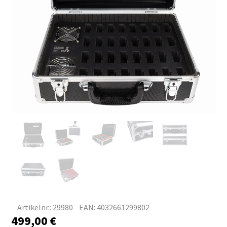
Artikelnr.: 29980
EAN: 4032661299802
499,00
€