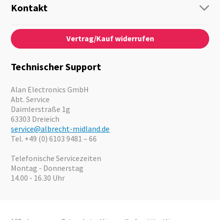
Personenführung
Kontakt
Business Lösungen
Kontaktformular
Über Uns
Audio
Vertrag/Kauf widerrufen
News
Notfallvorsorge
Karriere
Outdoor
Kataloge
Motorrad
Technischer Support
Kameras
Angebote
Alan Electronics GmbH
Abt. Service
Daimlerstraße 1g
63303 Dreieich
service@albrecht-midland.de
Tel. +49 (0) 6103 9481 – 66
Telefonische Servicezeiten
Montag - Donnerstag
14.00 - 16.30 Uhr