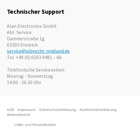
Karriere
Outdoor
Kataloge
Motorrad
Technischer Support
Kameras
Angebote
Alan Electronics GmbH
Abt. Service
Daimlerstraße 1g
63303 Dreieich
service@albrecht-midland.de
Tel. +49 (0) 6103 9481 – 66
Telefonische Servicezeiten
Montag - Donnerstag
14.00 - 16.30 Uhr
AGB
Impressum
Datenschutzerklärung
Konformitätserklärung
Widerrufsrecht
Liefer- und Versandkosten