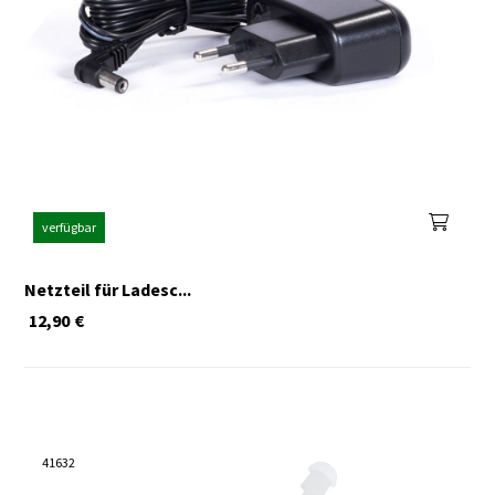
verfügbar
Netzteil für Ladesc...
12,90
€
41632