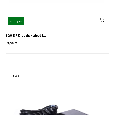
verfügbar
12V KFZ-Ladekabel f...
9,90
€
R73168