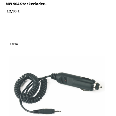
MW 904 Steckerlader...
12,90
€
29726