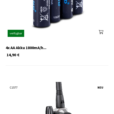
verfügbar
4x AA Akku 1800mA/h...
14,90
€
C1577
NEU