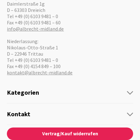
Daimlerstraße 1g
D – 63303 Dreieich
Tel +49 (0) 6103 9481 – 0
Fax +49 (0) 6103 9481 – 60
info@albrecht-midland.de
Niederlassung:
Nikolaus-Otto-Straße 1
D – 22946 Trittau
Tel +49 (0) 6103 9481 – 0
Fax +49 (0) 4154 849 – 100
kontakt@albrecht-midland.de
Kategorien
Funk
Personenführung
Kontakt
Business Lösungen
Kontaktformular
Über Uns
Audio
Vertrag/Kauf widerrufen
News
Notfallvorsorge