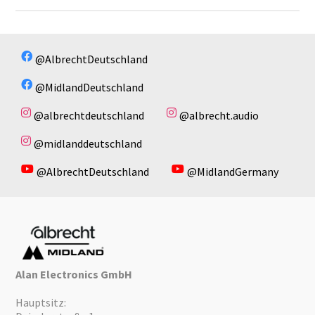
SW35,_SW57,_SW79,_SW102_German_2017_2.pdf
SW35,_SW57,_SW79,_SW102_English_2017.pdf
Es sind keine Dateien vorhanden!
@AlbrechtDeutschland
@MidlandDeutschland
@albrechtdeutschland
@albrecht.audio
@midlanddeutschland
@AlbrechtDeutschland
@MidlandGermany
Alan Electronics GmbH
Hauptsitz: