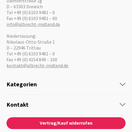
Daimlerstraße 1g
D – 63303 Dreieich
Tel +49 (0) 6103 9481 – 0
Fax +49 (0) 6103 9481 – 60
info@albrecht-midland.de
Niederlassung:
Nikolaus-Otto-Straße 1
D – 22946 Trittau
Tel +49 (0) 6103 9481 – 0
Fax +49 (0) 4154 849 – 100
kontakt@albrecht-midland.de
Kategorien
Funk
Personenführung
Kontakt
Business Lösungen
Kontaktformular
Über Uns
Audio
Vertrag/Kauf widerrufen
News
Notfallvorsorge
Karriere
Outdoor