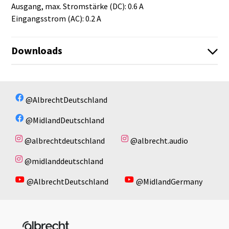
Ausgang, max. Stromstärke (DC): 0.6 A
Eingangsstrom (AC): 0.2 A
Downloads
Es sind keine Dateien vorhanden!
Es sind keine Dateien vorhanden!
@AlbrechtDeutschland
@MidlandDeutschland
@albrechtdeutschland
@albrecht.audio
@midlanddeutschland
@AlbrechtDeutschland
@MidlandGermany