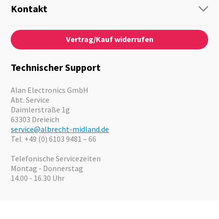
Personenführung
Kontakt
Business Lösungen
Kontaktformular
Über Uns
Audio
Vertrag/Kauf widerrufen
News
Notfallvorsorge
Karriere
Outdoor
Kataloge
Motorrad
Technischer Support
Kameras
Angebote
Alan Electronics GmbH
Abt. Service
Daimlerstraße 1g
63303 Dreieich
service@albrecht-midland.de
Tel. +49 (0) 6103 9481 – 66
Telefonische Servicezeiten
Montag - Donnerstag
14.00 - 16.30 Uhr