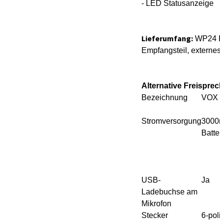
- LED Statusanzeige
Lieferumfang:
WP24 Fe
Empfangsteil, externe
Alternative Freispre
Bezeichnung
VOX 
Stromversorgung
300
Batte
USB-
Ja
Ladebuchse am
Mikrofon
Stecker
6-pol