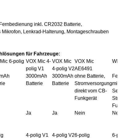
rnbedienung inkl. CR2032 Batterie,
s Mikrofon, Lenkrad-Halterung, Montageschrauben
chlösungen für Fahrzeuge:
Mic 6-polig
VOX Mic 4-
VOX Mic
VOX Mic
WP-24
polig V1
4-polig V2
AE6491
0mAh
3000mAh
3000mAh
ohne Batterie,
Fernbedien
rie
Batterie
Batterie
Stromversorgung
mit Batterie,
direkt vom CB-
Sendeeinhe
Funkgerät
Strom vom 
Funkgerät
Ja
Ja
Nein
Nein
ig
4-polig V1
4-polig V2
6-polig
6-polig