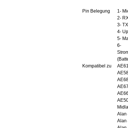
Pin Belegung
1- Mi
2- R
3- T
4- U
5- M
6-
Stro
(Batt
Kompatibel zu
AE61
AE58
AE68
AE67
AE66
AE50
Midl
Alan 
Alan 
Alan 