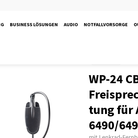
NG
BUSINESS LÖSUNGEN
AUDIO
NOTFALLVORSORGE
O
Produkte
Funk
WP-24 CB
Freispre
tung für
6490/64
mit Lenkrad-Fern