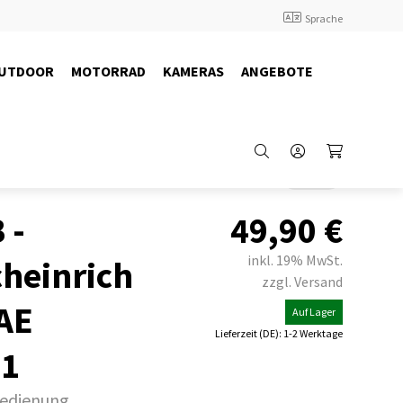
Sprache
UTDOOR
MOTORRAD
KAMERAS
ANGEBOTE
Back
 -
49,90
€
inkl. 19% MwSt.
cheinrich
zzgl. Versand
 AE
Auf Lager
Lieferzeit (DE): 1-2 Werktage
91
bedienung