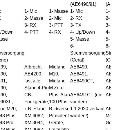
(AE6490/91)
(AE6490/91
c
1- Mic
1- Masse
1- Mic
1- Mic
X
2- Masse
2- Mic
2- RX
2- RX
X
3- RX
3- PTT
3- TX
3- TX
p/Down
4- PTT
4- RX
4- Up/Down
4- Up/Dow
asse
5- Masse
5- Masse
6-
6-
mversorgung
Stromversorgung
Stromverso
erie)
(Gerät)
(Gerät)
99,
Albrecht
Midland
AE6490,
AE6490,
90,
AE4200,
M10,
AE6491,
AE6491,
91,
fast alle
Midland
AE6490CT,
AE6490CT,
90,
Stabo 4-Pin
M Zero
AE6491 VO
90,
CB-
Plus, Alan
AE6491CT (die
AE6491 N
90XL,
Funkgeräte,
100 Plus
vor dem
and M20,
z.B. Stabo
B, diverse
1.1.2020 verkauft
AE6491CT (
48 Plus,
XM 4082,
Präsident
wurden!)
Modelle, a
48 Pro,
XM 3044,
Geräte,
Geräte, die
78 Plus,
XM 3082
Lavayette,
1.1.2020 ve