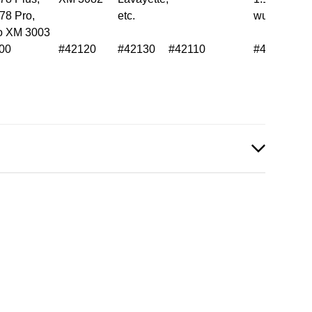
78 Pro,
etc.
wurden)
o XM 3003
00
#42120
#42130
#42110
#41980
E_EN_09_2020.pdf
df
en vorhanden!
nrichtung Infoblatt