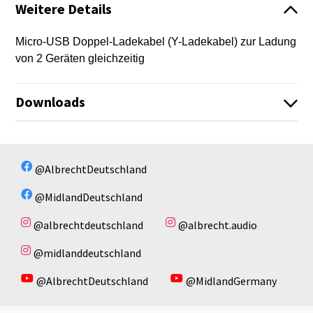
Weitere Details
Micro-USB Doppel-Ladekabel (Y-Ladekabel) zur Ladung
von 2 Geräten gleichzeitig
Downloads
Es sind keine Dateien vorhanden!
Es sind keine Dateien vorhanden!
@AlbrechtDeutschland
@MidlandDeutschland
@albrechtdeutschland
@albrecht.audio
@midlanddeutschland
@AlbrechtDeutschland
@MidlandGermany