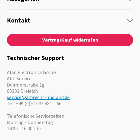
Funk
Personenführung
Kontakt
Business Lösungen
Kontaktformular
Über Uns
Audio
Vertrag/Kauf widerrufen
News
Notfallvorsorge
Karriere
Outdoor
Kataloge
Motorrad
Technischer Support
Kameras
Angebote
Alan Electronics GmbH
Abt. Service
Daimlerstraße 1g
63303 Dreieich
service@albrecht-midland.de
Tel. +49 (0) 6103 9481 – 66
Telefonische Servicezeiten
Montag - Donnerstag
14.00 - 16.30 Uhr