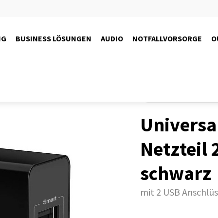
NG
BUSINESS LÖSUNGEN
AUDIO
NOTFALLVORSORGE
O
Produkte
Kameras
Dash
Universa
Netzteil 
schwarz
mit 2 USB Anschlü