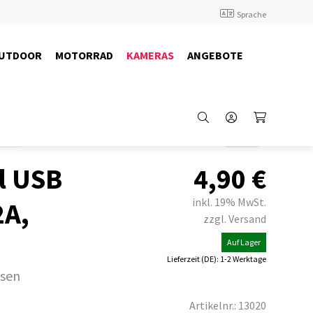
Sprache
UTDOOR
MOTORRAD
KAMERAS
ANGEBOTE
cams
Back
l USB
4,90
€
inkl. 19% MwSt.
2A,
zzgl. Versand
Auf Lager
Lieferzeit (DE): 1-2 Werktage
ssen
Artikelnr.: 13020