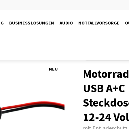
NG
BUSINESS LÖSUNGEN
AUDIO
NOTFALLVORSORGE
O
Produkte
Motorrad
Fahrs
NEU
Motorrad
USB A+C
Steckdos
12-24 Vol
mit Entladeschutz,