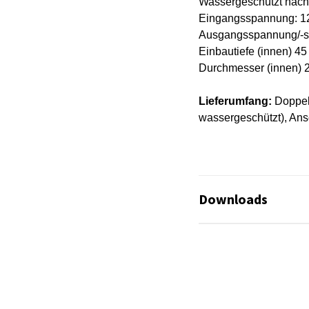
Wassergeschützt nach
Eingangsspannung: 1
Ausgangsspannung/-st
Einbautiefe (innen) 
Durchmesser (innen)
Lieferumfang:
Doppel
wassergeschützt), Ans
Downloads
Infoblatt_Duo-Stec
infosheet_Duo-sock
Es sind keine Datei
Anleitung_73701_2