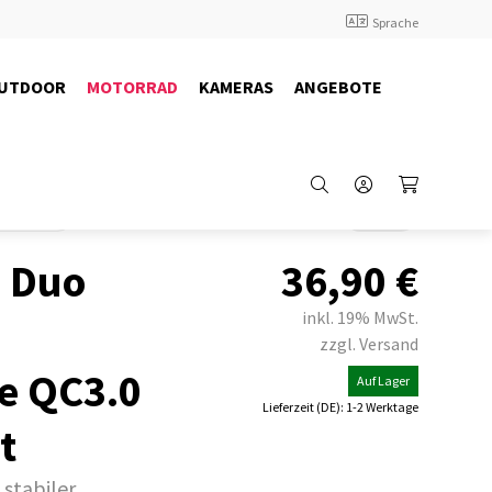
Sprache
UTDOOR
MOTORRAD
KAMERAS
ANGEBOTE
chul-Sets
Back
 Duo
36,90
€
inkl. 19% MwSt.
zzgl. Versand
e QC3.0
Auf Lager
Lieferzeit (DE): 1-2 Werktage
t
 stabiler