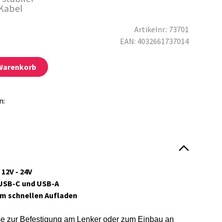
Kabel
Artikelnr.: 73701
EAN: 4032661737014
 Warenkorb
n:
12V - 24V
 USB-C und USB-A
um schnellen Aufladen
 zur Befestigung am Lenker oder z
um Einbau an