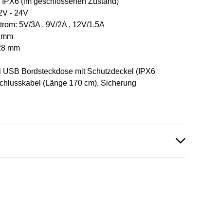
 IPX6 (im geschlossenen Zustand)
2V - 24V
rom: 5V/3A , 9V/2A , 12V/1.5A
45 mm
 28 mm
 USB Bordsteckdose mit Schutzdeckel (IPX6
chlusskabel (Länge 170 cm), Sicherung
kdose.pdf
et.pdf
en vorhanden!
023.pdf