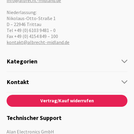
info@albrecht-midland.de
Niederlassung:
Nikolaus-Otto-Straße 1
D – 22946 Trittau
Tel +49 (0) 6103 9481 – 0
Fax +49 (0) 4154 849 – 100
kontakt@albrecht-midland.de
Kategorien
Funk
Personenführung
Kontakt
Business Lösungen
Kontaktformular
Über Uns
Audio
Vertrag/Kauf widerrufen
News
Notfallvorsorge
Karriere
Outdoor
Kataloge
Motorrad
Technischer Support
Kameras
Angebote
Alan Electronics GmbH