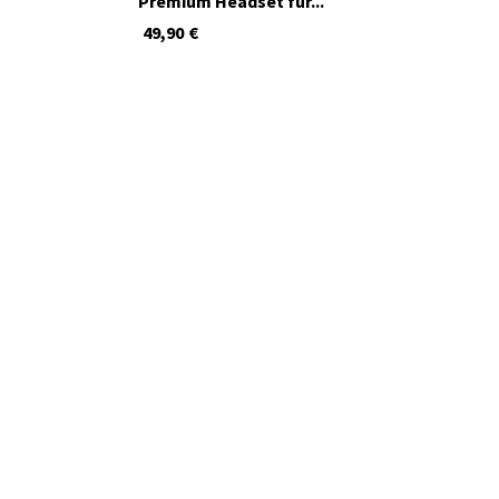
Premium Headset für...
49,90
€
nur noch wenige Artikel verfügbar