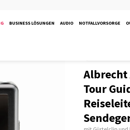
NG
BUSINESS LÖSUNGEN
AUDIO
NOTFALLVORSORGE
O
Produkte
Personenführu
Albrecht
Tour Gui
Reiseleit
Sendeger
mit Gürtelclip u