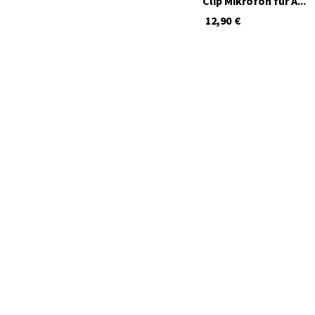
Clip Mikrofon für A...
12,90
€
verfügbar