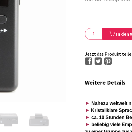
In den
Jetzt das Produkt teile
Weitere Details
►
Nahezu weltweit n
►
Kristallklare Spr
►
ca. 10 Stunden Bet
►
beliebig viele Em
zu einer Gruppe zu