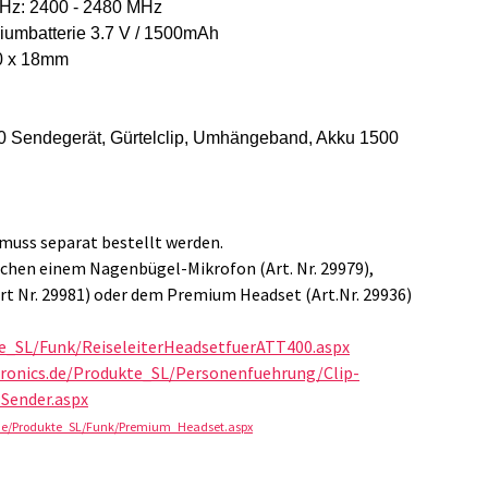
Hz: 2400 - 2480 MHz
thiumbatterie 3.7 V / 1500mAh
0 x 18mm
 Sendegerät, Gürtelclip, Umhängeband, Akku 1500
muss separat bestellt werden.
schen einem Nagenbügel-Mikrofon (Art. Nr. 29979),
rt Nr. 29981) oder dem Premium Headset (Art.Nr. 29936)
te_SL/Funk/ReiseleiterHeadsetfuerATT400.aspx
tronics.de/Produkte_SL/Personenfuehrung/Clip-
Sender.aspx
.de/Produkte_SL/Funk/Premium_Headset.aspx