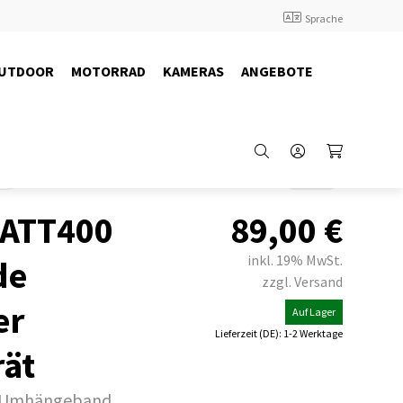
Sprache
UTDOOR
MOTORRAD
KAMERAS
ANGEBOTE
ng
Back
 ATT400
89,00
€
inkl. 19% MwSt.
de
zzgl. Versand
er
Auf Lager
Lieferzeit (DE): 1-2 Werktage
ät
nd Umhängeband