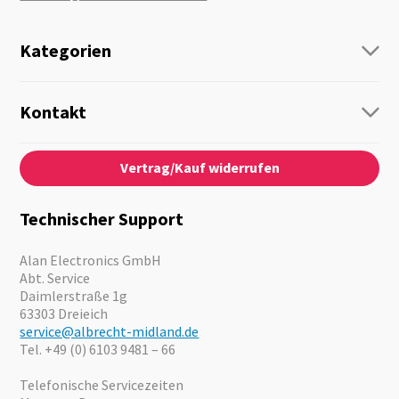
Kategorien
Funk
Personenführung
Kontakt
Business Lösungen
Kontaktformular
Über Uns
Audio
Vertrag/Kauf widerrufen
News
Notfallvorsorge
Karriere
Outdoor
Kataloge
Motorrad
Technischer Support
Kameras
Angebote
Alan Electronics GmbH
Abt. Service
Daimlerstraße 1g
63303 Dreieich
service@albrecht-midland.de
Tel. +49 (0) 6103 9481 – 66
Telefonische Servicezeiten