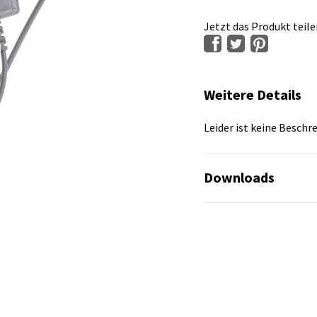
Jetzt das Produkt teile
Weitere Details
Leider ist keine Besch
Downloads
Es sind keine Datei
Es sind keine Datei