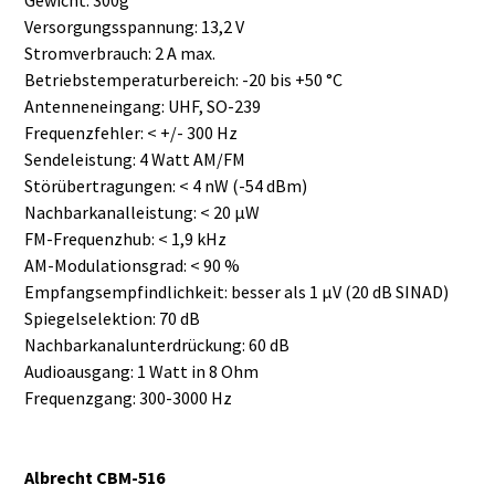
Versorgungsspannung: 13,2 V
Stromverbrauch: 2 A max.
Betriebstemperaturbereich: -20 bis +50 °C
Antenneneingang: UHF, SO-239
Frequenzfehler: < +/- 300 Hz
Sendeleistung: 4 Watt AM/FM
Störübertragungen: < 4 nW (-54 dBm)
Nachbarkanalleistung: < 20 µW
FM-Frequenzhub: < 1,9 kHz
AM-Modulationsgrad: < 90 %
Empfangsempfindlichkeit: besser als 1 μV (20 dB SINAD)
Spiegelselektion: 70 dB
Nachbarkanalunterdrückung: 60 dB
Audioausgang: 1 Watt in 8 Ohm
Frequenzgang: 300-3000 Hz
Albrecht CBM-516