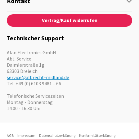
Kontakt
Business Lösungen
Kontaktformular
Über Uns
Audio
Vertrag/Kauf widerrufen
News
Notfallvorsorge
Karriere
Outdoor
Kataloge
Motorrad
Technischer Support
Kameras
Angebote
Alan Electronics GmbH
Abt. Service
Daimlerstraße 1g
63303 Dreieich
service@albrecht-midland.de
Tel. +49 (0) 6103 9481 – 66
Telefonische Servicezeiten
Montag - Donnerstag
14.00 - 16.30 Uhr
AGB
Impressum
Datenschutzerklärung
Konformitätserklärung