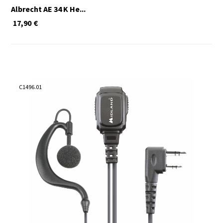
Albrecht AE 34 K He...
17,90
€
C1496.01