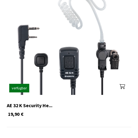
1x
2er Koffer für
G9/G10/G11/G13/G15/G18/TT
Duo
verfügbar
AE 32 K Security He...
19,90
€