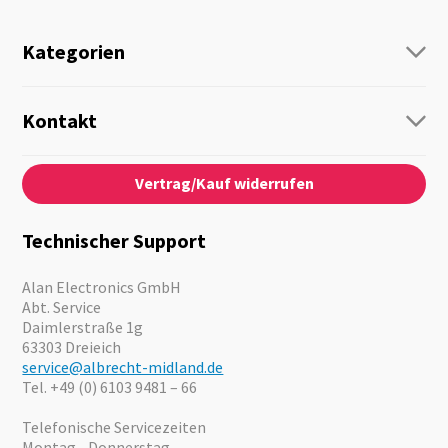
Kategorien
Funk
Personenführung
Kontakt
Business Lösungen
Kontaktformular
Über Uns
Audio
Vertrag/Kauf widerrufen
News
Notfallvorsorge
Karriere
Outdoor
Kataloge
Motorrad
Technischer Support
Kameras
Angebote
Alan Electronics GmbH
Abt. Service
Daimlerstraße 1g
63303 Dreieich
service@albrecht-midland.de
Tel. +49 (0) 6103 9481 – 66
Telefonische Servicezeiten
Montag - Donnerstag