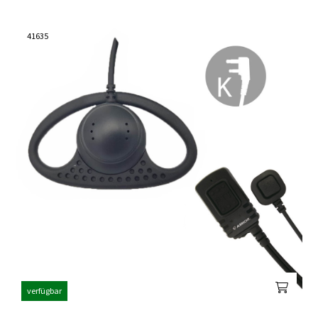
41635
verfügbar