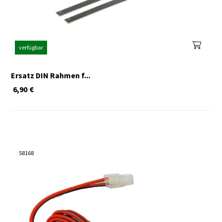
verfügbar
Ersatz DIN Rahmen f...
6,90
€
58168