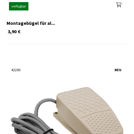
verfügbar
Montagebügel für al...
3,90
€
42200
NEU