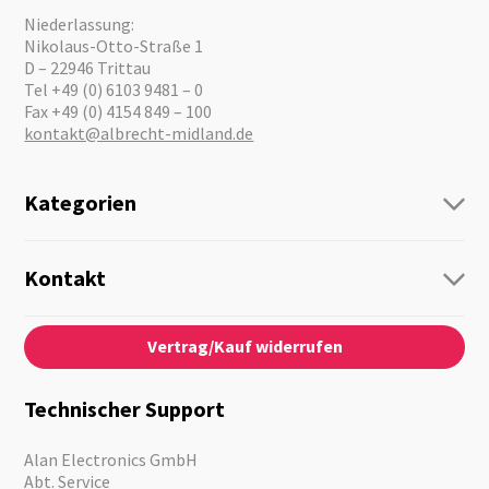
Niederlassung:
Nikolaus-Otto-Straße 1
D – 22946 Trittau
Tel +49 (0) 6103 9481 – 0
Fax +49 (0) 4154 849 – 100
kontakt@albrecht-midland.de
Kategorien
Funk
Personenführung
Kontakt
Business Lösungen
Kontaktformular
Über Uns
Audio
Vertrag/Kauf widerrufen
News
Notfallvorsorge
Karriere
Outdoor
Kataloge
Motorrad
Technischer Support
Kameras
Angebote
Alan Electronics GmbH
Abt. Service