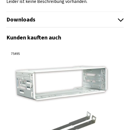
Leider ist keine Beschreibung vorhanden.
Downloads
Kunden kauften auch
Es sind keine Dateien vorhanden!
Es sind keine Dateien vorhanden!
75495