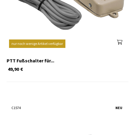
nur noch wenige Artikel verfügbar
PTT Fußschalter für...
49,90
€
C1574
NEU