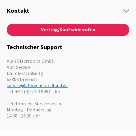
Funk
Personenführung
Kontakt
Business Lösungen
Kontaktformular
Über Uns
Audio
Vertrag/Kauf widerrufen
News
Notfallvorsorge
Karriere
Outdoor
Kataloge
Motorrad
Technischer Support
Kameras
Angebote
Alan Electronics GmbH
Abt. Service
Daimlerstraße 1g
63303 Dreieich
service@albrecht-midland.de
Tel. +49 (0) 6103 9481 – 66
Telefonische Servicezeiten
Montag - Donnerstag
14.00 - 16.30 Uhr