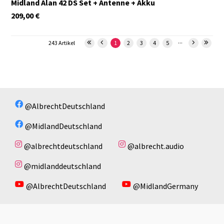
Midland Alan 42 DS Set + Antenne + Akku
209,00
€
...
243 Artikel
1
2
3
4
5
@AlbrechtDeutschland
@MidlandDeutschland
@albrechtdeutschland
@albrecht.audio
@midlanddeutschland
@AlbrechtDeutschland
@MidlandGermany