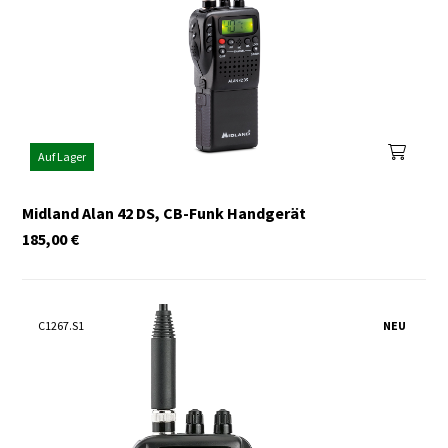
Auf Lager
Midland Alan 42 DS, CB-Funk Handgerät
185,00
€
C1267.S1
NEU