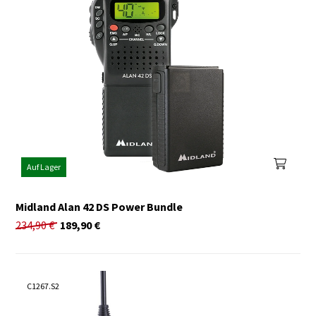
Auf Lager
Midland Alan 42 DS Power Bundle
234,90
€
189,90
€
C1267.S2