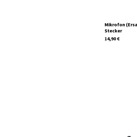
Mikrofon (Ersa
Stecker
14,90
€
41987
Auf Lager