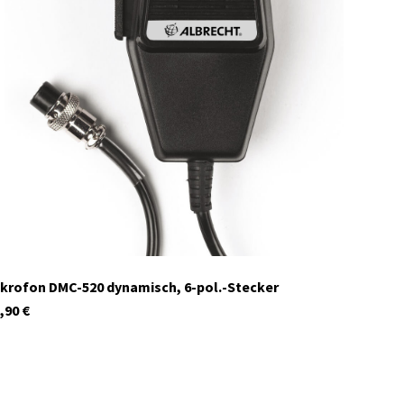
41980
Auf Lager
krofon DMC-520 dynamisch, 6-pol.-Stecker
,90
€