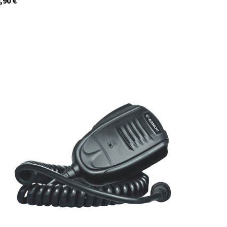
,90
€
41986
Auf Lager