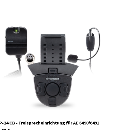
41984
Auf Lager
-24 CB - Freisprecheinrichtung für AE 6490/6491