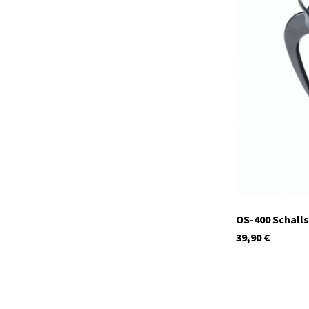
4197
Auf Lager
OS-400 Schall
39,90
€