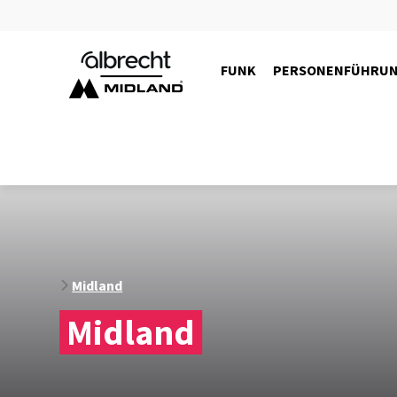
FUNK
PERSONENFÜHRU
15534
Midland
Midland