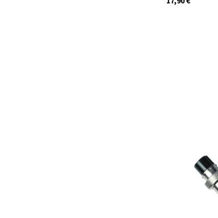
17,90
€
41985
Auf Lager