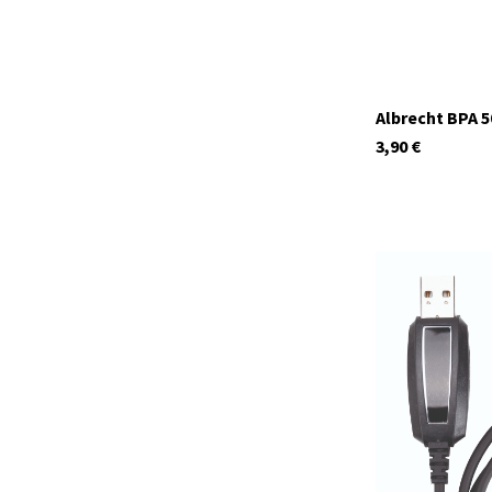
Albrecht BPA 
3,90
€
29989