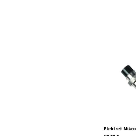
41982
Auf Lager
Elektret-Mikr