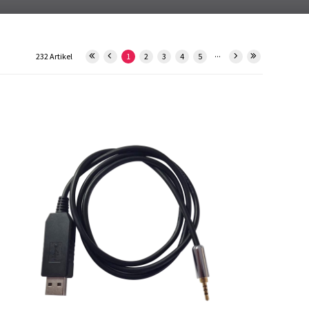
...
232 Artikel
1
2
3
4
5
29829