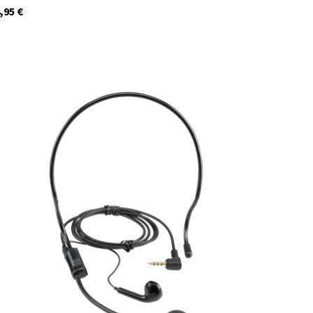
,95
€
29936
Auf Lager