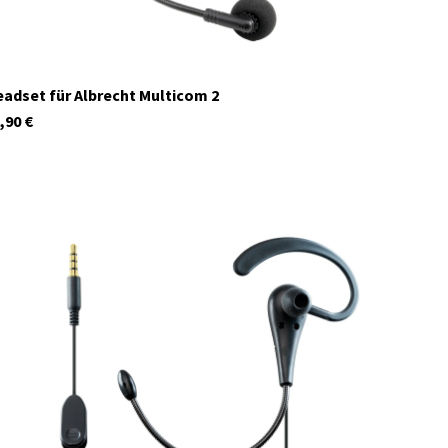
adset für Albrecht Multicom 2
,90
€
29954
Auf Lager