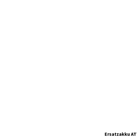
29927
Auf Lager
Ersatzakku AT