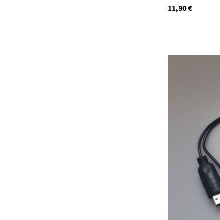
11,90
€
29935
Auf Lager