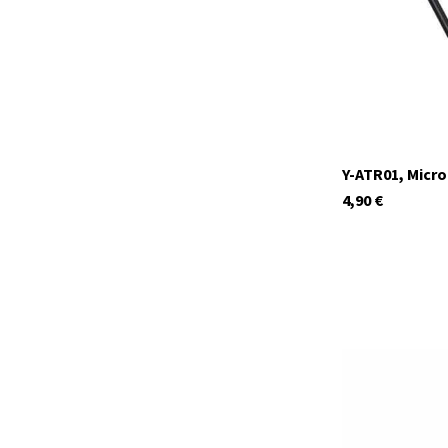
Y-ATR01, Micr
4,90
€