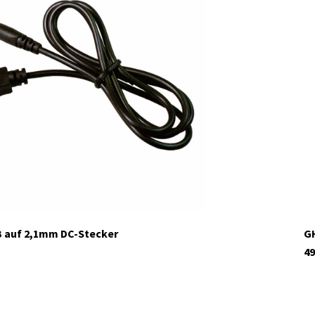
 auf 2,1mm DC-Stecker
GH
49