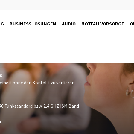
erungen
& Outdoor
NG
BUSINESS LÖSUNGEN
AUDIO
NOTFALLVORSORGE
O
en Umgebungsgeräuschen durch modernste Mikrofontechnologie
ng
eiheit ohne den Kontakt zu verlieren
6 Funkstandard bzw. 2,4 GHZ ISM Band
h