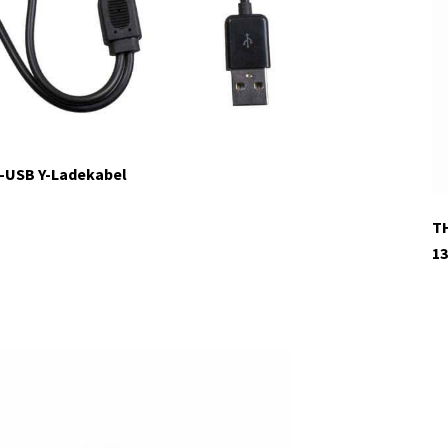
o-USB Y-Ladekabel
TH
13