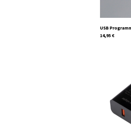
USB Programmi
14,95
€
29952
Auf Lager