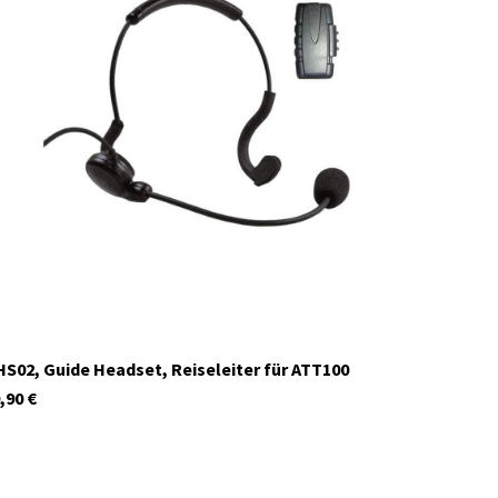
29926
Auf Lager
S02, Guide Headset, Reiseleiter für ATT100
,90
€