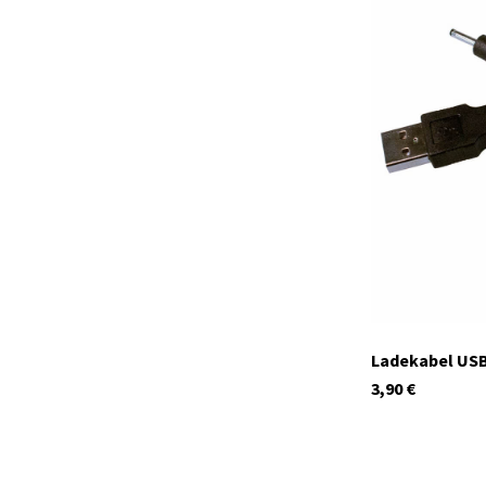
Auf Lager
29924
Ladekabel USB
3,90
€