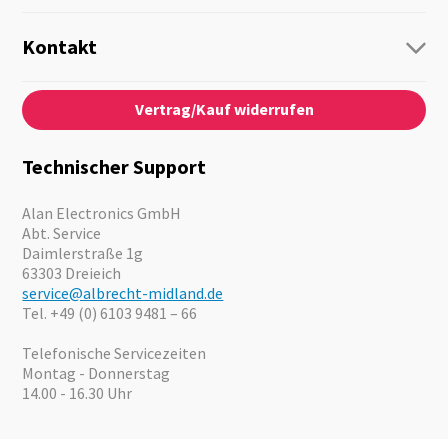
Funk
Personenführung
Kontakt
Business Lösungen
Kontaktformular
Über Uns
Audio
Vertrag/Kauf widerrufen
News
Notfallvorsorge
Karriere
Outdoor
Kataloge
Motorrad
Technischer Support
Kameras
Angebote
Alan Electronics GmbH
Abt. Service
Daimlerstraße 1g
63303 Dreieich
service@albrecht-midland.de
Tel. +49 (0) 6103 9481 – 66
Telefonische Servicezeiten
Montag - Donnerstag
14.00 - 16.30 Uhr