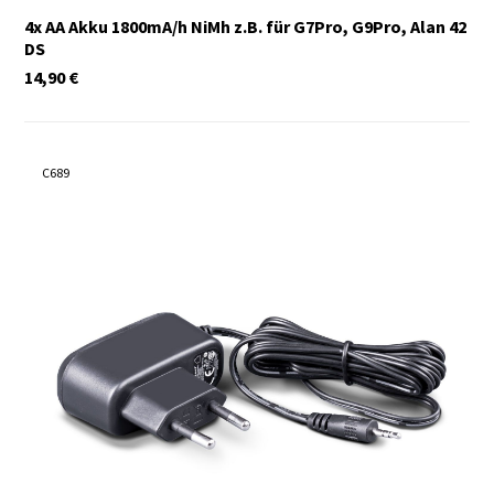
4x AA Akku 1800mA/h NiMh z.B. für G7Pro, G9Pro, Alan 42
DS
14,90
€
C689