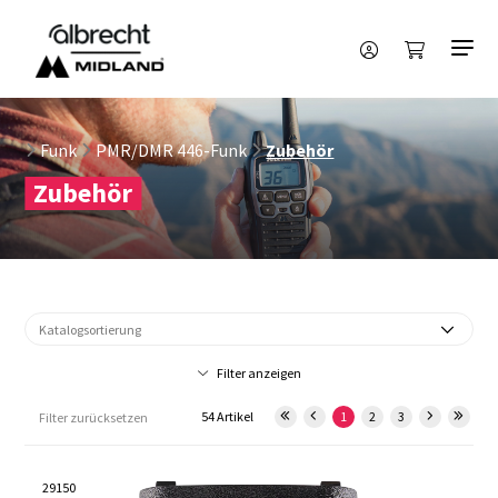
Funk
PMR/DMR 446-Funk
Zubehör
Zubehör
Filter anzeigen
54 Artikel
1
2
3
Filter zurücksetzen
29150