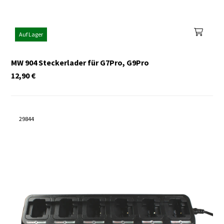
Auf Lager
MW 904 Steckerlader für G7Pro, G9Pro
12,90
€
29844