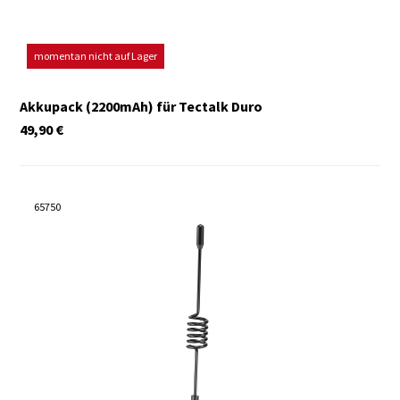
momentan nicht auf Lager
Akkupack (2200mAh) für Tectalk Duro
49,90
€
65750