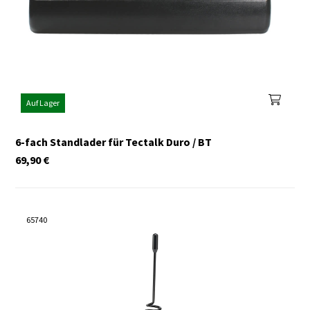
Auf Lager
6-fach Standlader für Tectalk Duro / BT
69,90
€
65740