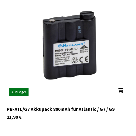
Auf Lager
PB-ATL/G7 Akkupack 800mAh für Atlantic / G7 / G9
21,90
€