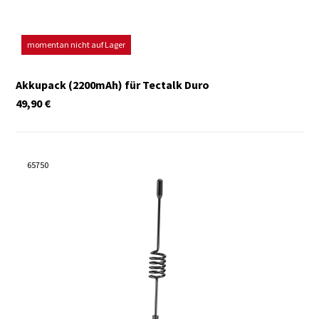
momentan nicht auf Lager
Akkupack (2200mAh) für Tectalk Duro
49,90
€
65750