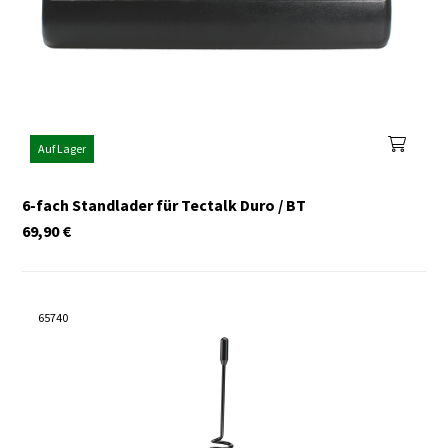
Auf Lager
6-fach Standlader für Tectalk Duro / BT
69,90
€
65740