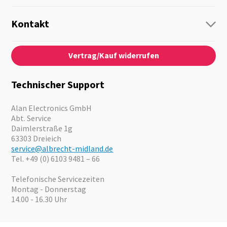
Funk
Personenführung
Kontakt
Business Lösungen
Kontaktformular
Über Uns
Audio
Vertrag/Kauf widerrufen
News
Notfallvorsorge
Karriere
Outdoor
Kataloge
Motorrad
Technischer Support
Kameras
Angebote
Alan Electronics GmbH
Abt. Service
Daimlerstraße 1g
63303 Dreieich
service@albrecht-midland.de
Tel. +49 (0) 6103 9481 – 66
Telefonische Servicezeiten
Montag - Donnerstag
14.00 - 16.30 Uhr