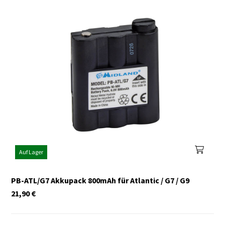
Auf Lager
PB-ATL/G7 Akkupack 800mAh für Atlantic / G7 / G9
21,90
€