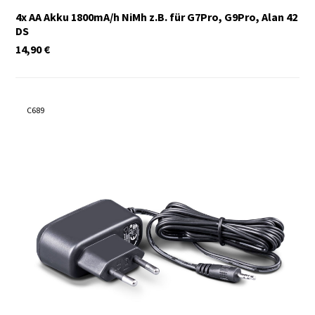
4x AA Akku 1800mA/h NiMh z.B. für G7Pro, G9Pro, Alan 42
DS
14,90
€
C689