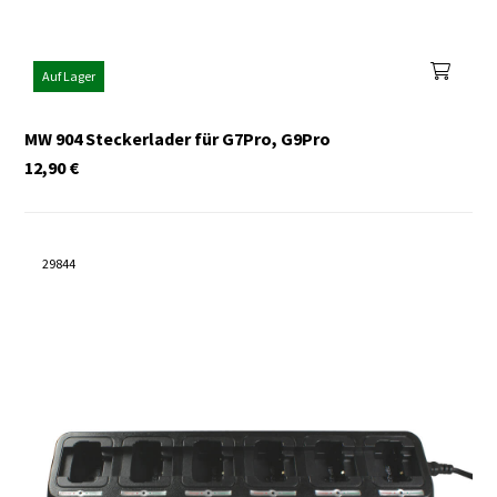
Auf Lager
MW 904 Steckerlader für G7Pro, G9Pro
12,90
€
29844