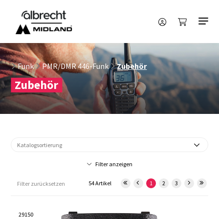
Funk
PMR/DMR 446-Funk
Zubehör
Zubehör
Filter anzeigen
54 Artikel
1
2
3
Filter zurücksetzen
29150