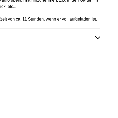
Radio überall mit hinzunehmen, z.B. in den Garten, in
k, etc...
zeit von ca. 11 Stunden, wenn er voll aufgeladen ist.
en vorhanden!
en vorhanden!