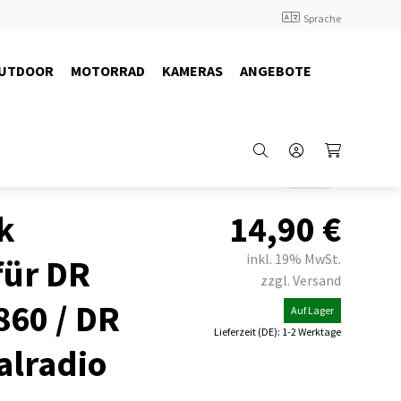
Sprache
UTDOOR
MOTORRAD
KAMERAS
ANGEBOTE
Back
k
14,90
€
inkl. 19% MwSt.
für DR
zzgl. Versand
860 / DR
Auf Lager
Lieferzeit (DE): 1-2 Werktage
alradio