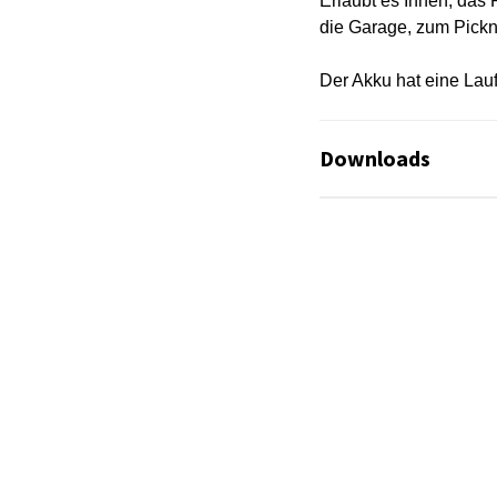
Erlaubt es Ihnen, das 
die Garage, zum Picknic
Der Akku hat eine Lauf
Downloads
Es sind keine Datei
Es sind keine Datei