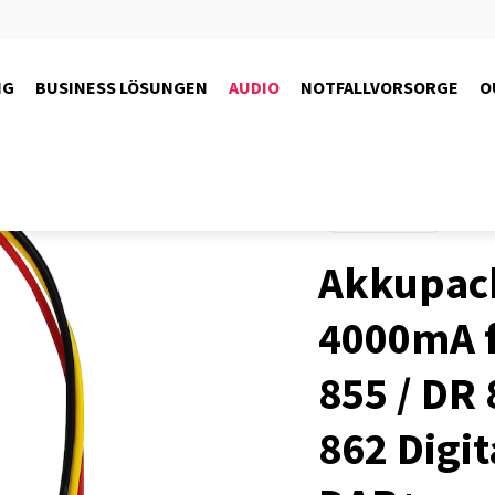
NG
BUSINESS LÖSUNGEN
AUDIO
NOTFALLVORSORGE
O
Produkte
Audio
Akkupac
4000mA 
855 / DR 
862 Digit