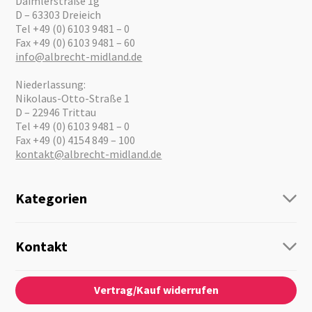
Daimlerstraße 1g
D – 63303 Dreieich
Tel +49 (0) 6103 9481 – 0
Fax +49 (0) 6103 9481 – 60
info@albrecht-midland.de
Niederlassung:
Nikolaus-Otto-Straße 1
D – 22946 Trittau
Tel +49 (0) 6103 9481 – 0
Fax +49 (0) 4154 849 – 100
kontakt@albrecht-midland.de
Kategorien
Funk
Personenführung
Kontakt
Business Lösungen
Kontaktformular
Über Uns
Audio
Vertrag/Kauf widerrufen
News
Notfallvorsorge
Karriere
Outdoor