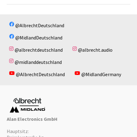
42140_Anleitung_V2.pdf
42140_Manual_English_V2.pdf
Es sind keine Dateien vorhanden!
@AlbrechtDeutschland
@MidlandDeutschland
@albrechtdeutschland
@albrecht.audio
@midlanddeutschland
@AlbrechtDeutschland
@MidlandGermany
Alan Electronics GmbH
Hauptsitz: