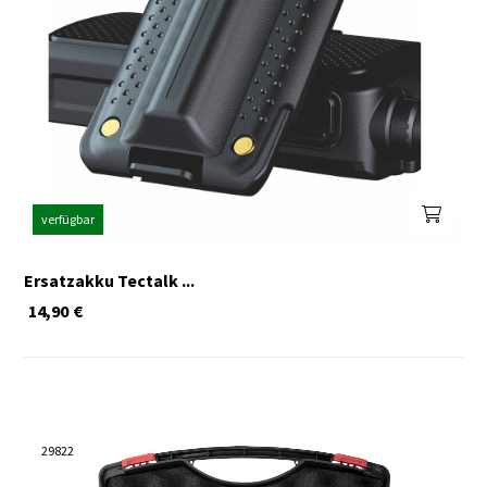
verfügbar
Ersatzakku Tectalk ...
14,90
€
29822