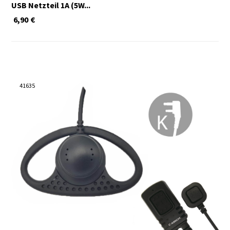
USB Netzteil 1A (5W...
6,90
€
41635