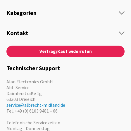
Kategorien
Funk
Personenführung
Kontakt
Business Lösungen
Kontaktformular
Über Uns
Audio
Vertrag/Kauf widerrufen
News
Notfallvorsorge
Karriere
Outdoor
Kataloge
Motorrad
Technischer Support
Kameras
Angebote
Alan Electronics GmbH
Abt. Service
Daimlerstraße 1g
63303 Dreieich
service@albrecht-midland.de
Tel. +49 (0) 6103 9481 – 66
Telefonische Servicezeiten
Montag - Donnerstag