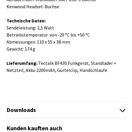
Kenwood Headset-Buchse
Technische Daten:
Sendeleistung: 2,5 Watt
Betriebstemperatur: von -20 °C bis +50 °C
Abmessungen: 110 x 55 x 38 mm
Gewicht: 174 g
Lieferumfang:
Tectalk BF430 Funkgerät, Standlader +
Netzteil, Akku 2200mAh, Gürtelclip, Handschlaufe
Downloads
BF430_Betriebsfunk_Program_software_v1_4.zip
Kunden kauften auch