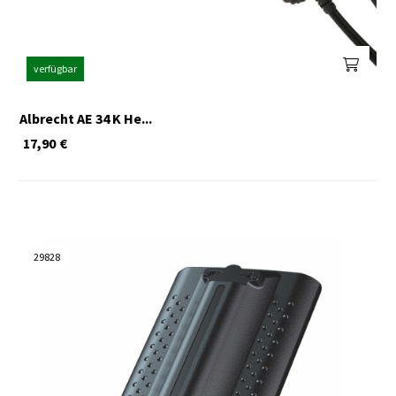
verfügbar
Albrecht AE 34 K He...
17,90
€
29828