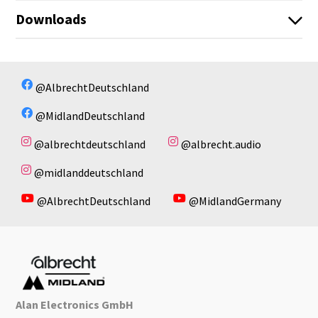
Downloads
C1574_Midland_AU50_Xtreme_eng.pdf
C1574_Midland_AU50_Xtreme.pdf
Es sind keine Dateien vorhanden!
@AlbrechtDeutschland
@MidlandDeutschland
@albrechtdeutschland
@albrecht.audio
@midlanddeutschland
@AlbrechtDeutschland
@MidlandGermany
Alan Electronics GmbH