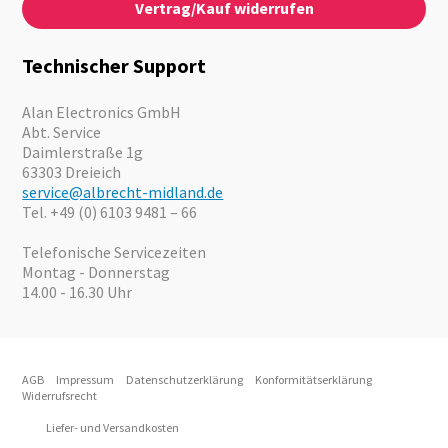
Vertrag/Kauf widerrufen
News
Notfallvorsorge
Karriere
Outdoor
Kataloge
Motorrad
Technischer Support
Kameras
Angebote
Alan Electronics GmbH
Abt. Service
Daimlerstraße 1g
63303 Dreieich
service@albrecht-midland.de
Tel. +49 (0) 6103 9481 – 66
Telefonische Servicezeiten
Montag - Donnerstag
14.00 - 16.30 Uhr
AGB
Impressum
Datenschutzerklärung
Konformitätserklärung
Widerrufsrecht
Liefer- und Versandkosten