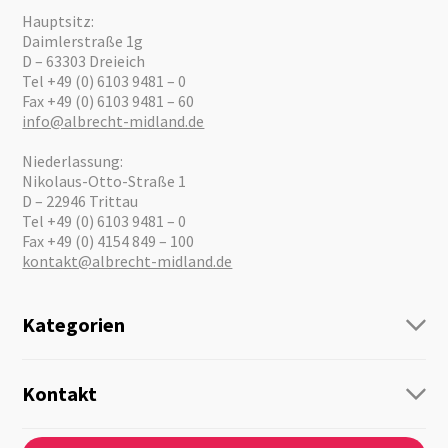
Hauptsitz:
Daimlerstraße 1g
D – 63303 Dreieich
Tel +49 (0) 6103 9481 – 0
Fax +49 (0) 6103 9481 – 60
info@albrecht-midland.de
Niederlassung:
Nikolaus-Otto-Straße 1
D – 22946 Trittau
Tel +49 (0) 6103 9481 – 0
Fax +49 (0) 4154 849 – 100
kontakt@albrecht-midland.de
Kategorien
Funk
Personenführung
Kontakt
Business Lösungen
Kontaktformular
Über Uns
Audio