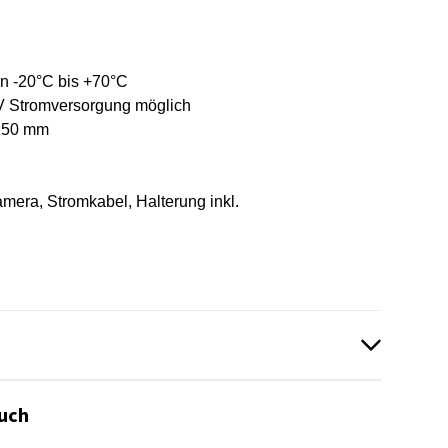
on -20°C bis +70°C
 V Stromversorgung möglich
x 50 mm
era, Stromkabel, Halterung inkl.
an_PRO.pdf
uch
era_Truck_Guradian_Pro_PRINT.pdf
en vorhanden!