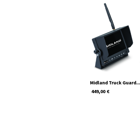
TRUCK_GUARDIAN_
MANUAL_TRUCK_GU
Midland Truck Guard...
449,00
€
verfügbar