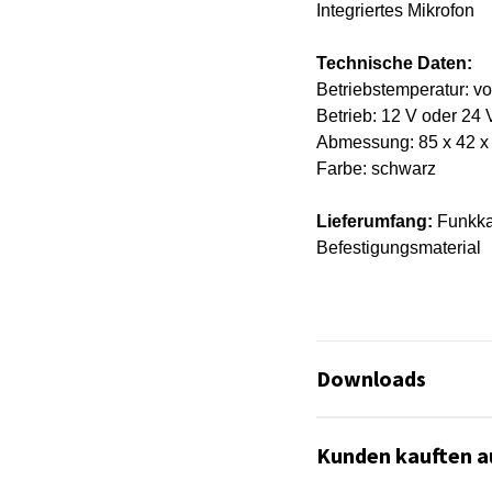
Integriertes Mikrofon
Technische Daten:
Betriebstemperatur: v
Betrieb: 12 V oder 24
Abmessung: 85 x 42 
Farbe: schwarz
Lieferumfang:
Funkkam
Befestigungsmaterial
C1512
Downloads
C1512_TruckGuardi
Kunden kauften a
Beilagezettel_Kam
Es sind keine Datei