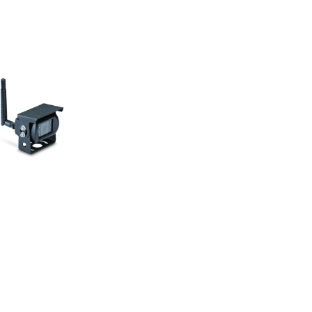
PRO_scheda_prodotto_ENG_1.pdf
ARDIAN_PRO_ITA_EN_GER_1.pdf