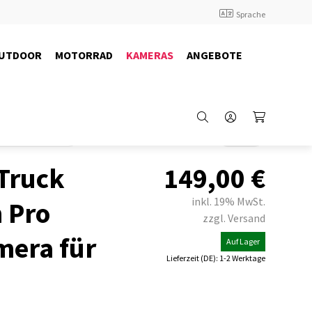
Sprache
UTDOOR
MOTORRAD
KAMERAS
ANGEBOTE
Kameras
Kameras
Back
Truck
149,00
€
inkl. 19% MwSt.
 Pro
zzgl. Versand
era für
Auf Lager
Lieferzeit (DE): 1-2 Werktage