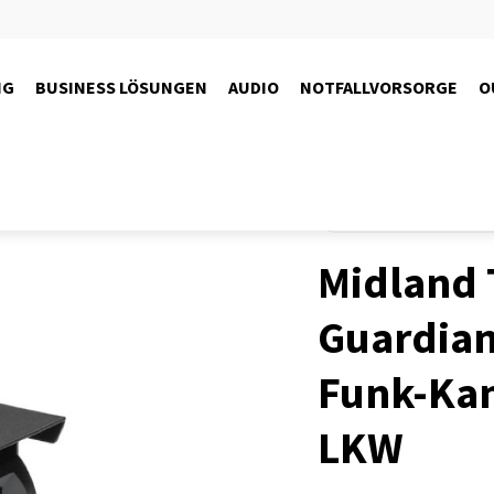
NG
BUSINESS LÖSUNGEN
AUDIO
NOTFALLVORSORGE
O
Produkte
Kameras
LKW 
Midland 
Guardian
Funk-Kam
LKW