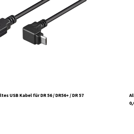
tes USB Kabel für DR 56 / DR56+ / DR 57
Al
0,