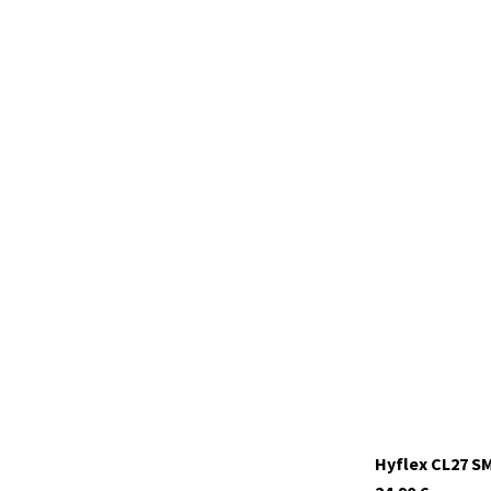
C1008.01
Auf Lager
Hyflex CL27 S