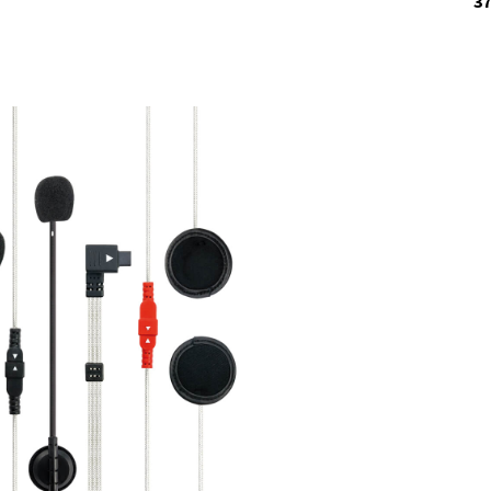
37
rtikel verfügbar