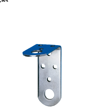
,90
€
C1126
Auf Lager