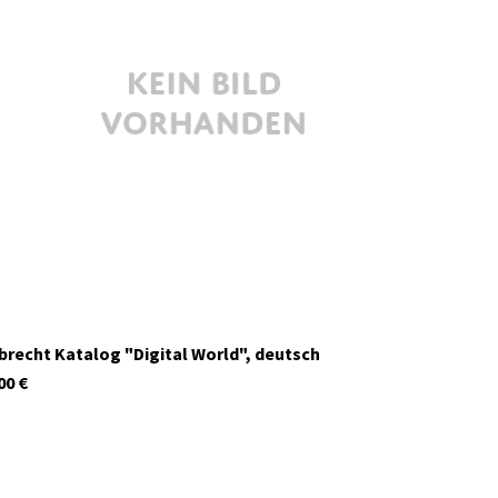
27126
Auf Lager
brecht Katalog "Digital World", deutsch
00
€