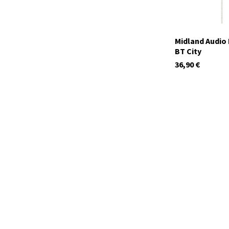
Midland Audio 
BT City
36,90
€
C1128
Auf Lager