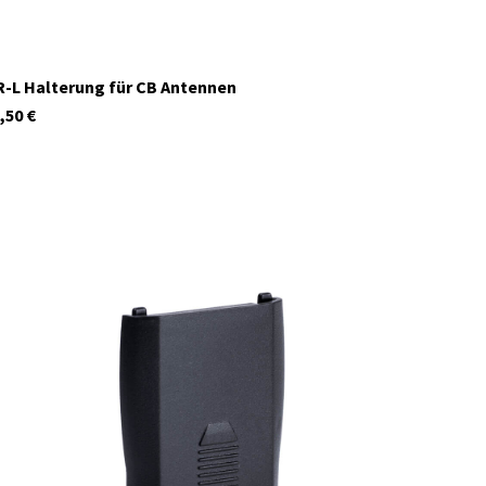
-L Halterung für CB Antennen
,50
€
29911
Auf Lager