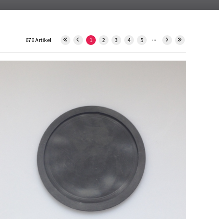
...
676 Artikel
1
2
3
4
5
9080