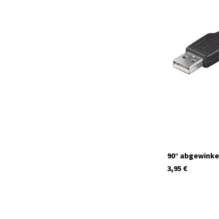
6579
Auf Lager
90° abgewinkel
3,95
€