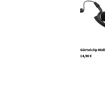
Auf Lager
Gürtelclip Mid
14,90
€