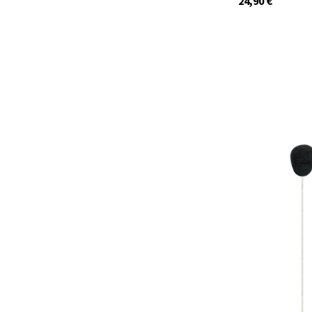
24,90
€
41988
nur noch wenige A