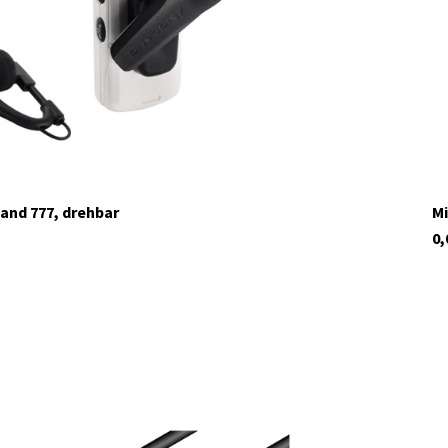
land 777, drehbar
Mi
0,