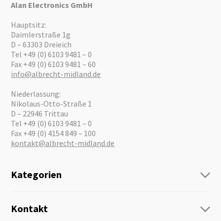
Alan Electronics GmbH
Hauptsitz:
Daimlerstraße 1g
D – 63303 Dreieich
Tel +49 (0) 6103 9481 – 0
Fax +49 (0) 6103 9481 – 60
info@albrecht-midland.de
Niederlassung:
Nikolaus-Otto-Straße 1
D – 22946 Trittau
Tel +49 (0) 6103 9481 – 0
Fax +49 (0) 4154 849 – 100
kontakt@albrecht-midland.de
Kategorien
Funk
Personenführung
Kontakt
Business Lösungen