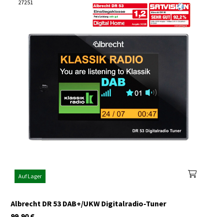
27251
Auf Lager
Albrecht DR 53 DAB+/UKW Digitalradio-Tuner
99,90
€