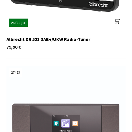
Auf Lager
Albrecht DR 521 DAB+/UKW Radio-Tuner
79,90
€
27463