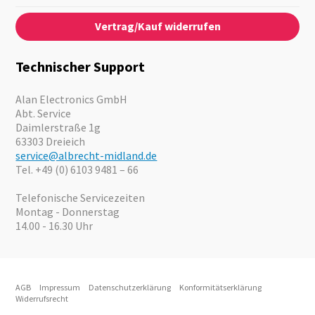
Kontaktformular
Über Uns
Audio
Vertrag/Kauf widerrufen
News
Notfallvorsorge
Karriere
Outdoor
Kataloge
Motorrad
Technischer Support
Kameras
Angebote
Alan Electronics GmbH
Abt. Service
Daimlerstraße 1g
63303 Dreieich
service@albrecht-midland.de
Tel. +49 (0) 6103 9481 – 66
Telefonische Servicezeiten
Montag - Donnerstag
14.00 - 16.30 Uhr
AGB
Impressum
Datenschutzerklärung
Konformitätserklärung
Widerrufsrecht