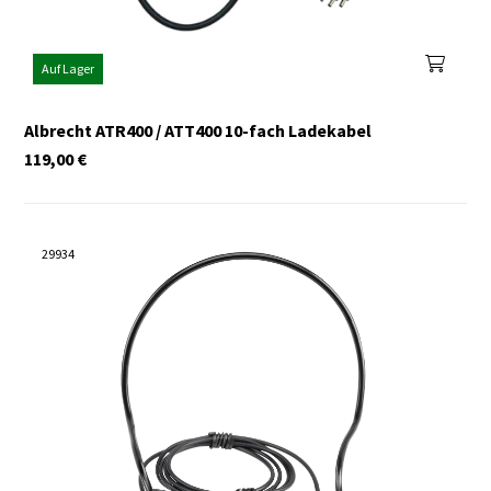
Auf Lager
Albrecht ATR400 / ATT400 10-fach Ladekabel
119,00
€
29934