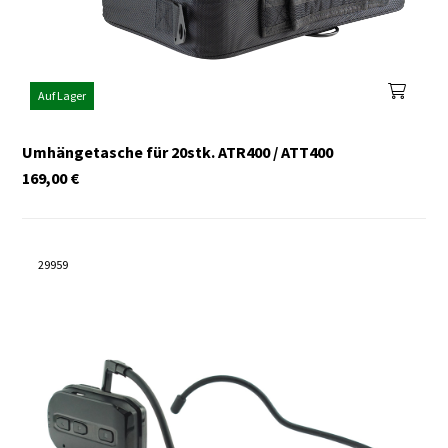
Auf Lager
Umhängetasche für 20stk. ATR400 / ATT400
169,00
€
29959