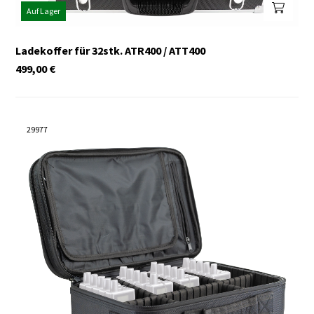
Auf Lager
Ladekoffer für 32stk. ATR400 / ATT400
499,00
€
29977