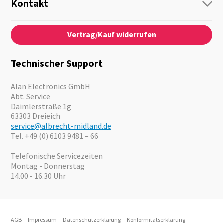
Personenführung
Kontakt
Business Lösungen
Kontaktformular
Über Uns
Audio
Vertrag/Kauf widerrufen
News
Notfallvorsorge
Karriere
Outdoor
Kataloge
Motorrad
Technischer Support
Kameras
Angebote
Alan Electronics GmbH
Abt. Service
Daimlerstraße 1g
63303 Dreieich
service@albrecht-midland.de
Tel. +49 (0) 6103 9481 – 66
Telefonische Servicezeiten
Montag - Donnerstag
14.00 - 16.30 Uhr
AGB
Impressum
Datenschutzerklärung
Konformitätserklärung