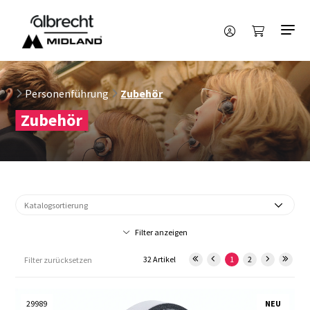
Personenführung
Zubehör
Zubehör
Filter anzeigen
32 Artikel
1
2
Filter zurücksetzen
29989
NEU