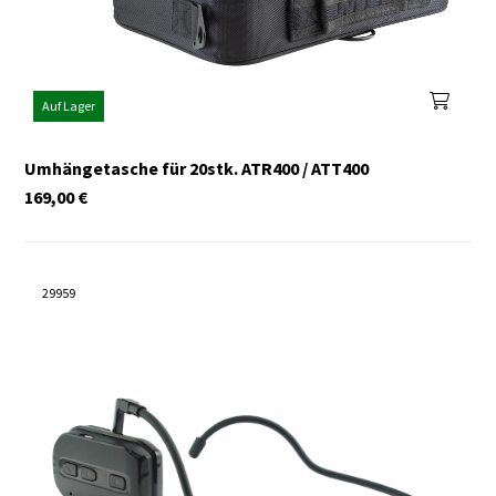
Auf Lager
Umhängetasche für 20stk. ATR400 / ATT400
169,00
€
29959