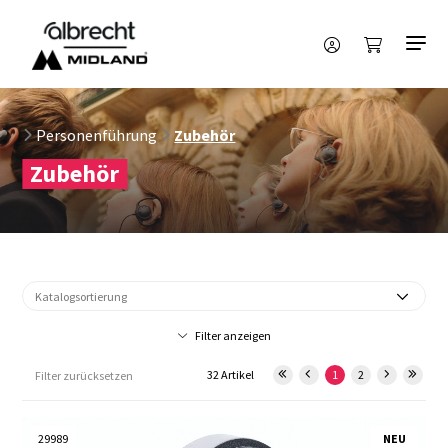
Personenführung
Zubehör
Zubehör
Filter anzeigen
32 Artikel
1
2
Filter zurücksetzen
29989
NEU