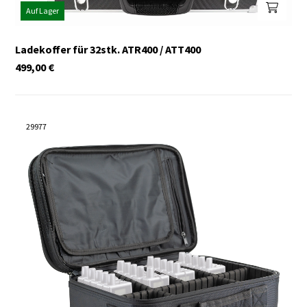
Auf Lager
Ladekoffer für 32stk. ATR400 / ATT400
499,00
€
29977