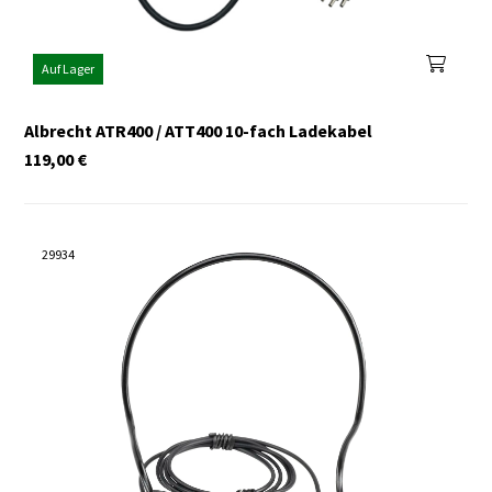
Auf Lager
Albrecht ATR400 / ATT400 10-fach Ladekabel
119,00
€
29934