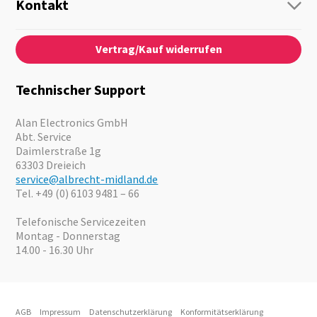
Personenführung
Kontakt
Business Lösungen
Kontaktformular
Über Uns
Audio
Vertrag/Kauf widerrufen
News
Notfallvorsorge
Karriere
Outdoor
Kataloge
Motorrad
Technischer Support
Kameras
Angebote
Alan Electronics GmbH
Abt. Service
Daimlerstraße 1g
63303 Dreieich
service@albrecht-midland.de
Tel. +49 (0) 6103 9481 – 66
Telefonische Servicezeiten
Montag - Donnerstag
14.00 - 16.30 Uhr
AGB
Impressum
Datenschutzerklärung
Konformitätserklärung