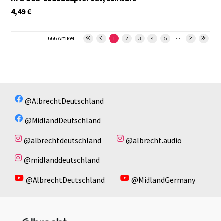
4,49
€
...
666 Artikel
1
2
3
4
5
@AlbrechtDeutschland
@MidlandDeutschland
@albrechtdeutschland
@albrecht.audio
@midlanddeutschland
@AlbrechtDeutschland
@MidlandGermany