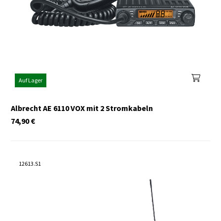
Auf Lager
Albrecht AE 6110 VOX mit 2 Stromkabeln
74,90
€
12613.S1