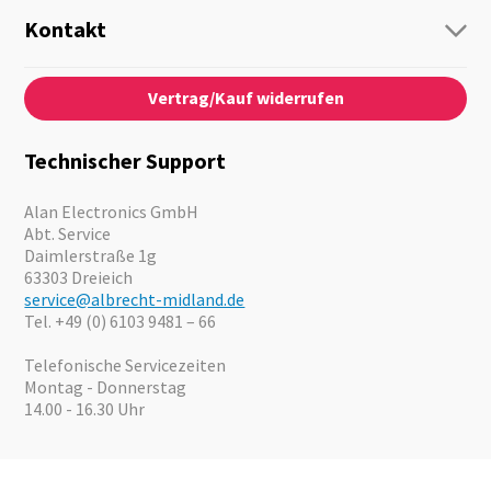
Funk
Personenführung
Kontakt
Business Lösungen
Kontaktformular
Über Uns
Audio
Vertrag/Kauf widerrufen
News
Notfallvorsorge
Karriere
Outdoor
Kataloge
Motorrad
Technischer Support
Kameras
Angebote
Alan Electronics GmbH
Abt. Service
Daimlerstraße 1g
63303 Dreieich
service@albrecht-midland.de
Tel. +49 (0) 6103 9481 – 66
Telefonische Servicezeiten
Montag - Donnerstag
14.00 - 16.30 Uhr