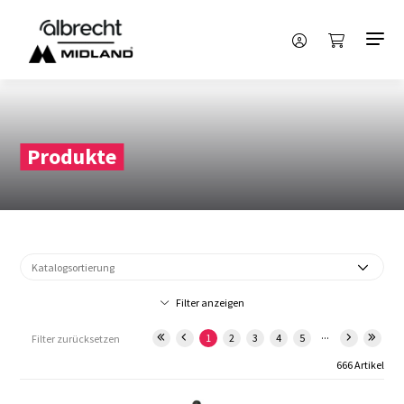
Produkte
Filter anzeigen
...
1
2
3
4
5
Filter zurücksetzen
666 Artikel