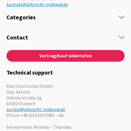
kontakt@albrecht-midland.de
Categories
Radio
Guide-Systems
Contact
Business Lösungen
Contact
About us
Audio
Vertrag/Kauf widerrufen
News
Emergency Equipment
Jobs
Outdoor
Catalogues
Motorcycle
Technical support
Cameras
Offers
Alan Electronics GmbH
Dep. Service
Daimlerstraße 1g
63303 Dreieich
service@albrecht-midland.de
Phone +49 (0) 6103 9481 – 66
Service hours Monday – Thursday