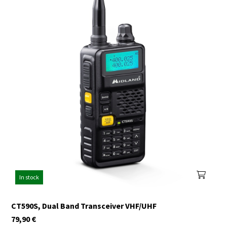
In stock
CT590S, Dual Band Transceiver VHF/UHF
79,90
€