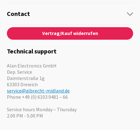
Radio
Guide-Systems
Contact
Business Lösungen
Contact
About us
Audio
Vertrag/Kauf widerrufen
News
Emergency Equipment
Jobs
Outdoor
Catalogues
Motorcycle
Technical support
Cameras
Offers
Alan Electronics GmbH
Dep. Service
Daimlerstraße 1g
63303 Dreieich
service@albrecht-midland.de
Phone +49 (0) 6103 9481 – 66
Service hours Monday – Thursday
2.00 PM - 5.00 PM