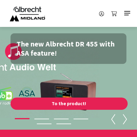
The new Albrecht DR 455 with
ASA feature!
To the product!