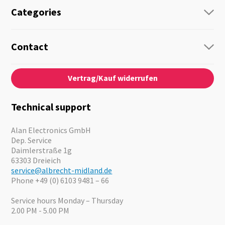
Categories
Radio
Guide-Systems
Contact
Business Lösungen
Contact
About us
Audio
Vertrag/Kauf widerrufen
News
Emergency Equipment
Jobs
Outdoor
Catalogues
Motorcycle
Technical support
Cameras
Offers
Alan Electronics GmbH
Dep. Service
Daimlerstraße 1g
63303 Dreieich
service@albrecht-midland.de
Phone +49 (0) 6103 9481 – 66
Service hours Monday – Thursday
2.00 PM - 5.00 PM