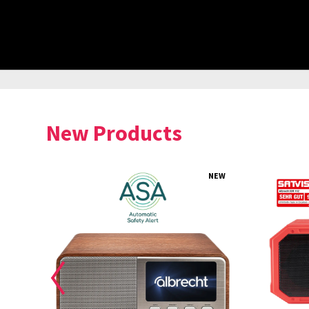
New Products
NEW