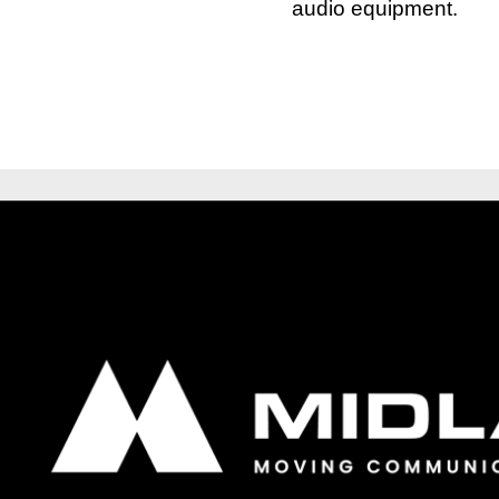
audio equipment.
27760
27911