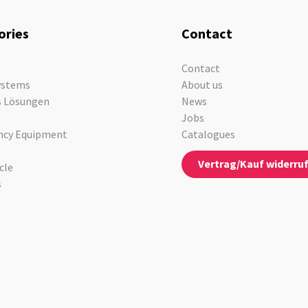
ories
Contact
Contact
ystems
About us
s Lösungen
News
Jobs
cy Equipment
Catalogues
Vertrag/Kauf widerru
cle
s