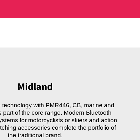
Midland
io technology with PMR446, CB, marine and
s part of the core range. Modern Bluetooth
tems for motorcyclists or skiers and action
ching accessories complete the portfolio of
27911
the traditional brand.