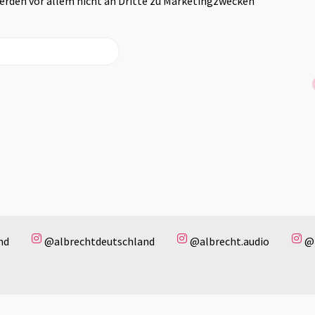
werden vor allem nicht an Dritte zu Marketingzwecken
nd
@albrechtdeutschland
@albrecht.audio
@