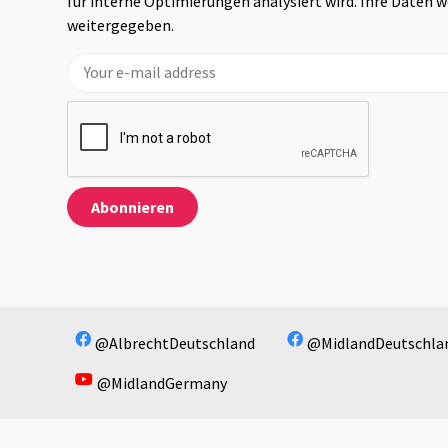
für interne Optimierungen analysiert wird. Ihre Daten 
weitergegeben.
@AlbrechtDeutschland
@MidlandDeutschla
@MidlandGermany