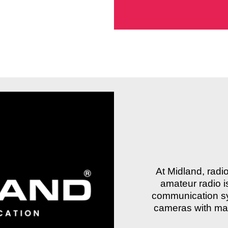
At Midland, rad
amateur radio i
communication sys
cameras with mat
27760